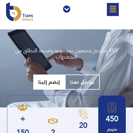
خطي
القائمة
القائمة
لى
لمحتوى
450 مترجم يتمتعون بمجموعة واسعة النطاق من
التخصصات
تواصل معنا
إنضم إلينا
+
450
20
مترجم
2
150