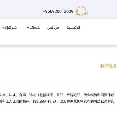
خطي
لى
966920012009+
لمحتوى
الرئيسية
من نحن
خدماتنا
شركاؤنا
翻译服务
法律、法规、合同、诉讼（包括轻罪、重罪、经济犯罪、商业纠纷和国际仲裁
明和证人证词的翻译。我们还翻译行政、政府和仲裁机构发布的司法裁决和具