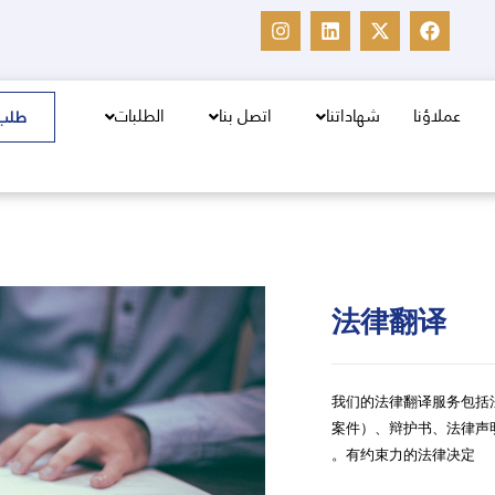
I
L
X
F
n
i
-
a
s
n
t
c
t
k
w
e
a
e
i
b
g
d
t
o
عملاؤنا
شهاداتنا
اتصل بنا
الطلبات
طلب
r
i
t
o
a
n
e
k
m
r
法律翻译
我们的法律翻译服务包括
案件）、辩护书、法律声
有约束力的法律决定。