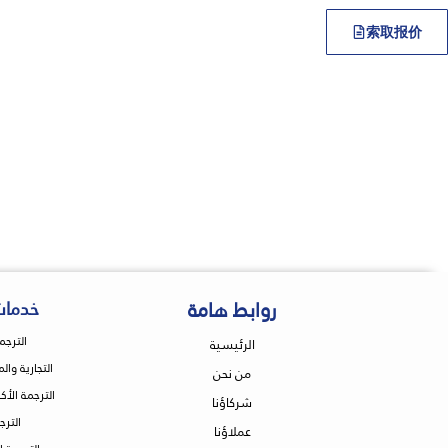
索取报价
روابط هامة
خدمات
الترجم
الرئيسية
التجارية وال
من نحن
الترجمة الأك
شركاؤنا
الترج
عملاؤنا