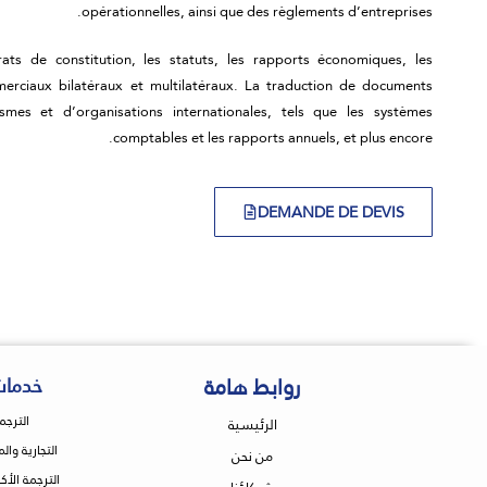
opérationnelles, ainsi que des règlements d’entreprises.
ats de constitution, les statuts, les rapports économiques, les
merciaux bilatéraux et multilatéraux. La traduction de documents
mes et d’organisations internationales, tels que les systèmes
comptables et les rapports annuels, et plus encore.
DEMANDE DE DEVIS
روابط هامة
خدمات
الترجم
الرئيسية
التجارية وال
من نحن
الترجمة الأك