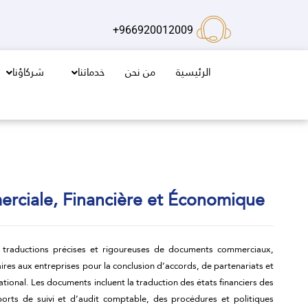
خطي
لى
966920012009+
لمحتوى
الرئيسية
من نحن
خدماتنا
شركاؤنا
rciale, Financière et Économique
s traductions précises et rigoureuses de documents commerciaux,
ires aux entreprises pour la conclusion d’accords, de partenariats et
ational. Les documents incluent la traduction des états financiers des
ports de suivi et d’audit comptable, des procédures et politiques