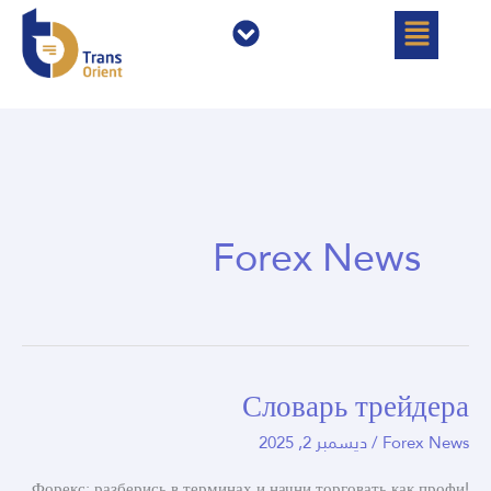
خطي
القائمة
القائمة
لى
لمحتوى
Forex News
Словарь трейдера
Словарь
трейдера
Forex News
/
ديسمبر 2, 2025
Форекс: разберись в терминах и начни торговать как профи!