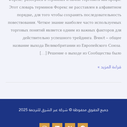
Этот словарь терминов Форекс не расставлен в алфавитном
порядке, для того чтобы сохранять последовательность
повествования. Четкое знание наиболее часто используемых
торговых понятий является одним из важных факторов для
действительно успешного трейдинга. Brexit – общее
название выхода Великобритании из Европейского Союза.
Решение о выходе из Сообщества было […]
قراءة المزيد »
جميع الحقوق محفوظة © شركة عبر الشرق للترجمة 2025
I
L
X
F