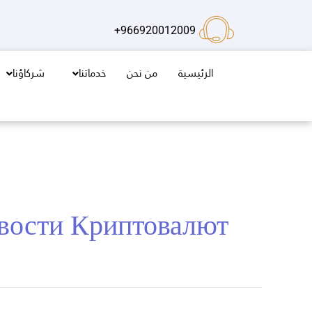
خطي
لى
966920012009+
لمحتوى
الرئيسية
من نحن
خدماتنا
شركاؤنا
вости Криптовалют