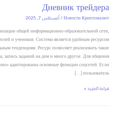
Дневник трейдера
Дневник
трейдера
Новости Криптовалют
/
أغسطس 7, 2025
низации общей информационно-образовательной сети,
лей и учеников. Система является удобным ресурсом
ьным тенденциям. Ресурс позволяет реализовать такие
, запись заданий на дом и много другое. Для общения
нике» адаптированы основные функции соцсетей. Если
пользователь […]
قراءة المزيد »