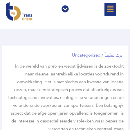
خطي
القائمة
القائمة
لى
لمحتوى
اترك تعليقاً
/
Uncategorized
In de wereld van pret- en wedstrijdvissen is de zoektocht
naar nieuwe, aantrekkelijke locaties voortdurend in
ontwikkeling. Het is niet slechts een kwestie van locatie
kiezen, maar een strategisch proces dat afhankelijk is van
technologische innovaties, ecologische veranderingen en de
veranderende voorkeuren van sportvissers. Een belangrijk
aspect dat de afgelopen jaren opvallend is toegenomen, is
de interesse in gespecialiseerde visplekken waar bepaalde
vissoorten en technieken centraal staan.