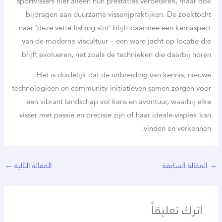
sportvissers niet alleen hun prestaties verbeteren, maar ook
bijdragen aan duurzame visserijpraktijken. De zoektocht
naar ‘deze vette fishing slot’ blijft daarmee een kernaspect
van de moderne viscultuur – een ware jacht op locatie die
blijft evolueren, net zoals de technieken die daarbij horen.
Het is duidelijk dat de uitbreiding van kennis, nieuwe
technologieën en community-initiatieven samen zorgen voor
een vibrant landschap vol kans en avontuur, waarbij elke
visser met passie en precisie zijn of haar ideale visplek kan
vinden en verkennen.
→
المقالة السابقة
المقالة التالية
←
اترك تعليقاً