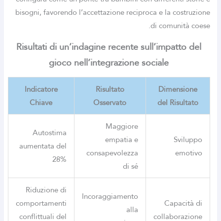
bisogni, favorendo l’accettazione reciproca e la costruzione
di comunità coese.
Risultati di un’indagine recente sull’impatto del
gioco nell’integrazione sociale
Indicatore
Risultato
Dimensione
Chiave
Osservato
del Risultato
Maggiore
Autostima
empatia e
Sviluppo
aumentata del
consapevolezza
emotivo
28%
di sé
Riduzione di
Incoraggiamento
comportamenti
Capacità di
alla
conflittuali del
collaborazione