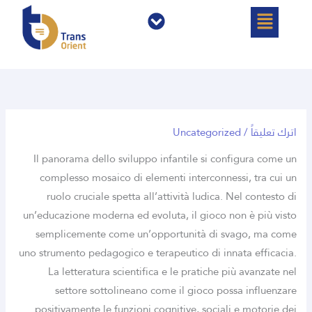
خطي
القائمة
القائمة
لى
لمحتوى
اترك تعليقاً
/
Uncategorized
Il panorama dello sviluppo infantile si configura come un
complesso mosaico di elementi interconnessi, tra cui un
ruolo cruciale spetta all’attività ludica. Nel contesto di
un’educazione moderna ed evoluta, il gioco non è più visto
semplicemente come un’opportunità di svago, ma come
uno strumento pedagogico e terapeutico di innata efficacia.
La letteratura scientifica e le pratiche più avanzate nel
settore sottolineano come il gioco possa influenzare
positivamente le funzioni cognitive, sociali e motorie dei