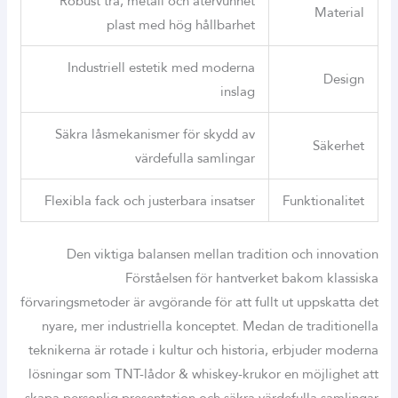
Robust trä, metall och återvunnet
Material
plast med hög hållbarhet
Industriell estetik med moderna
Design
inslag
Säkra låsmekanismer för skydd av
Säkerhet
värdefulla samlingar
Flexibla fack och justerbara insatser
Funktionalitet
Den viktiga balansen mellan tradition och innovation
Förståelsen för hantverket bakom klassiska
förvaringsmetoder är avgörande för att fullt ut uppskatta det
nyare, mer industriella konceptet. Medan de traditionella
teknikerna är rotade i kultur och historia, erbjuder moderna
lösningar som TNT-lådor & whiskey-krukor en möjlighet att
skapa personlig presentation och säkra värdefulla samlingar