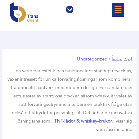
خطي
القائمة
القائمة
لى
لمحتوى
اترك تعليقاً
/
Uncategorized
I en värld där estetik och funktionalitet ständigt utvecklas,
växer intresset för unika förvaringslösningar som kombinerar
traditionellt hantverk med modern design. För samlare och
entusiaster av spirituosa drycker, såsom whisky, är valet av
rätt förvaringsutrymme inte bara en praktisk fråga utan
också ett uttryck för personlig stil. Det är här de innovativa
lösningarna som
_TNT-lådor & whiskey-krukor_
visar sig
vara fascinerande.