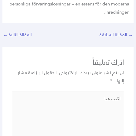
personliga förvaringslösningar – en essens för den moderna
inredningen.
→
المقالة السابقة
المقالة التالية
←
اترك تعليقاً
لن يتم نشر عنوان بريدك الإلكتروني.
الحقول الإلزامية مشار
إليها بـ
*
اكتب
هنا...