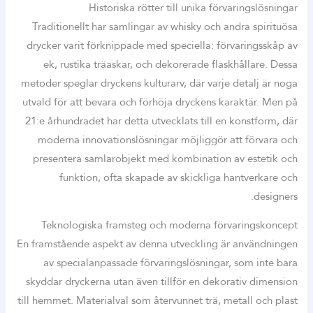
Historiska rötter till unika förvaringslösningar
Traditionellt har samlingar av whisky och andra spirituösa
drycker varit förknippade med speciella: förvaringsskåp av
ek, rustika träaskar, och dekorerade flaskhållare. Dessa
metoder speglar dryckens kulturarv, där varje detalj är noga
utvald för att bevara och förhöja dryckens karaktär. Men på
21:e århundradet har detta utvecklats till en konstform, där
moderna innovationslösningar möjliggör att förvara och
presentera samlarobjekt med kombination av estetik och
funktion, ofta skapade av skickliga hantverkare och
designers.
Teknologiska framsteg och moderna förvaringskoncept
En framstående aspekt av denna utveckling är användningen
av specialanpassade förvaringslösningar, som inte bara
skyddar dryckerna utan även tillför en dekorativ dimension
till hemmet. Materialval som återvunnet trä, metall och plast