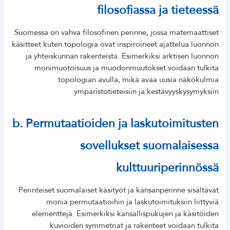
filosofiassa ja tieteessä
Suomessa on vahva filosofinen perinne, jossa matemaattiset
käsitteet kuten topologia ovat inspiroineet ajattelua luonnon
ja yhteiskunnan rakenteista. Esimerkiksi arktisen luonnon
monimuotoisuus ja muodonmuutokset voidaan tulkita
topologian avulla, mikä avaa uusia näkökulmia
ympäristötieteisiin ja kestävyyskysymyksiin.
b. Permutaatioiden ja laskutoimitusten
sovellukset suomalaisessa
kulttuuriperinnössä
Perinteiset suomalaiset käsityöt ja kansanperinne sisältävät
monia permutaatioihin ja laskutoimituksiin liittyviä
elementtejä. Esimerkiksi kansallispukujen ja käsitöiden
kuvioiden symmetriat ja rakenteet voidaan tulkita