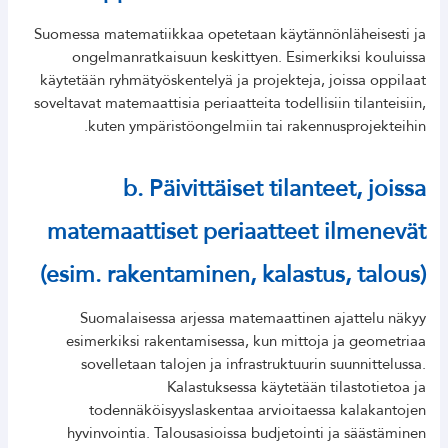
Suomessa matematiikkaa opetetaan käytännönläheisesti ja
ongelmanratkaisuun keskittyen. Esimerkiksi kouluissa
käytetään ryhmätyöskentelyä ja projekteja, joissa oppilaat
soveltavat matemaattisia periaatteita todellisiin tilanteisiin,
kuten ympäristöongelmiin tai rakennusprojekteihin.
b. Päivittäiset tilanteet, joissa
matemaattiset periaatteet ilmenevät
(esim. rakentaminen, kalastus, talous)
Suomalaisessa arjessa matemaattinen ajattelu näkyy
esimerkiksi rakentamisessa, kun mittoja ja geometriaa
sovelletaan talojen ja infrastruktuurin suunnittelussa.
Kalastuksessa käytetään tilastotietoa ja
todennäköisyyslaskentaa arvioitaessa kalakantojen
hyvinvointia. Talousasioissa budjetointi ja säästäminen