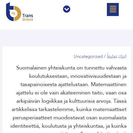
خطي
القائمة
القائمة
لى
لمحتوى
اترك تعليقاً
/
Uncategorized
Suomalainen yhteiskunta on tunnettu vahvasta
koulutuksestaan, innovatiivisuudestaan ja
tasapainoisesta ajattelustaan. Matemaattinen
ajattelu ei ole vain akateeminen taito, vaan osa
arkipäivän logiikkaa ja kulttuurisia arvoja. Tässä
artikkelissa tarkastelemme, kuinka matemaattiset
perusperiaatteet muodostavat osan suomalaista
identiteettiä, koulutusta ja yhteiskuntaa, ja kuinka