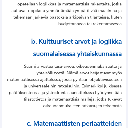
opetellaan logiikkaa ja matemaattisia rakenteita, jotka
auttavat oppilaita ymmärtämään ympäröivää maailmaa ja
tekemään järkeviä päätöksiä arkipäivän tilanteissa, kuten
budjetoinnissa tai rakentamisessa.
b. Kulttuuriset arvot ja logiikka
suomalaisessa yhteiskunnassa
Suomi arvostaa tasa-arvoa, oikeudenmukaisuutta ja
yhteisöllisyyttä. Nämä arvot heijastuvat myös
matemaattisessa ajattelussa, jossa pyritään objektiivisuuteen
ja universaaleihin ratkaisuihin. Esimerkiksi julkisessa
päätöksenteossa ja yhteiskuntasuunnittelussa hyödynnetään
tilastotietoa ja matemaattisia malleja, jotka tukevat
oikeudenmukaisten ratkaisujen tekemistä.
c. Matemaattisten periaatteiden