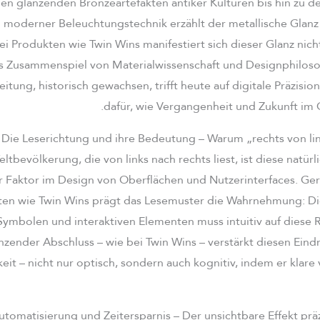
den glänzenden Bronzeartefakten antiker Kulturen bis hin zu 
 moderner Beleuchtungstechnik erzählt der metallische Glanz
Bei Produkten wie Twin Wins manifestiert sich dieser Glanz nich
s Zusammenspiel von Materialwissenschaft und Designphilosop
tung, historisch gewachsen, trifft heute auf digitale Präzision
dafür, wie Vergangenheit und Zukunft im 
Die Leserichtung und ihre Bedeutung – Warum „rechts von lin
ltbevölkerung, die von links nach rechts liest, ist diese natü
er Faktor im Design von Oberflächen und Nutzerinterfaces. Ge
en wie Twin Wins prägt das Lesemuster die Wahrnehmung: Di
Symbolen und interaktiven Elementen muss intuitiv auf diese
änzender Abschluss – wie bei Twin Wins – verstärkt diesen Eind
it – nicht nur optisch, sondern auch kognitiv, indem er klare 
utomatisierung und Zeitersparnis – Der unsichtbare Effekt pr