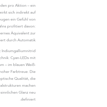
den pro Aktion – ein
rkt sich indirekt auf
eugen ein Gefühl von
ins profitiert davon:
dernes Äquivalent zur
ert durch Automatik.
 Indiumgalliumnitrid
chnik: Cyan-LEDs mit
 nm – im blauen Weiß-
 hoher Farbtreue. Die
ptische Qualität, die
rialstrukturen machen
 sinnlichen Glanz neu
definiert.