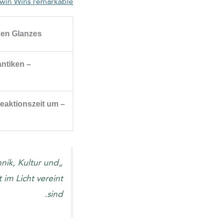
Twin Wins remarkable
hen Glanzes
antiken
Reaktionszeit um
hnik, Kultur und
 im Licht vereint
sind.