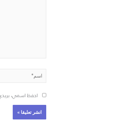
اسم*
احفظ اسمي، بريدي 