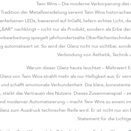
Twin Wins – Die moderne Verkörperung des 
 Tradition der Metallveredelung vereint Twin Wins historisches
anfarbenen LEDs, basierend auf InGaN, liefern echtes Licht, da
„BAR“ nachklingt – nicht nur als Produkt, sondern als Erbe der
nbearbeitung spiegelt jahrhundertealte Oberflächentechnike
g automatisiert ist. So wird der Glanz nicht nur sichtbar, sond
Verbindung von Ästhetik, Technik 
Warum dieser Glanz heute leuchtet – Mehrwert f
Glanz von Twin Wins strahlt mehr als nur Helligkeit aus: Er ver
n und schafft emotionale Verbundenheit. Die klare, konsistent
k, stärkt das Vertrauen des Nutzers. Dieses Zusammenspiel – zw
nd moderner Automatisierung – macht Twin Wins zu einem ins
Glanz zum Ausdruck technischer Reife wird. Er ist nicht nur ein
Statement für die Lichtge