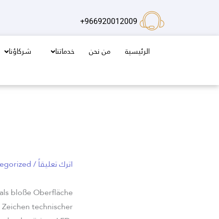
خطي
لى
966920012009+
لمحتوى
الرئيسية
من نحن
خدماتنا
شركاؤنا
اترك تعليقاً
/
egorized
 als bloße Oberfläche
es Zeichen technischer