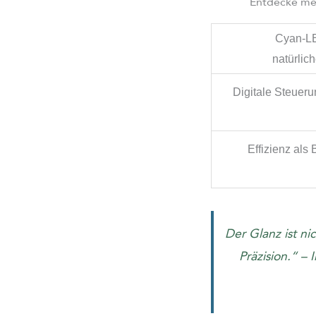
Entdecke meh
– Cyan-L
natürlic
– Digitale Steuer
– Effizienz als
„Der Glanz ist n
Präzision.“ –