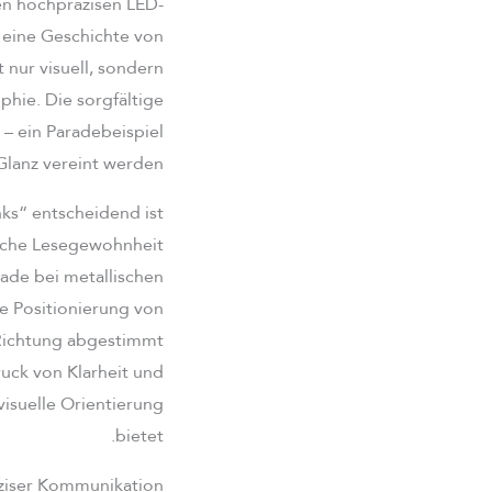
den hochpräzisen LED-
 eine Geschichte von
t nur visuell, sondern
hie. Die sorgfältige
 – ein Paradebeispiel
Glanz vereint werden.
ks“ entscheidend ist
rliche Lesegewohnheit
rade bei metallischen
e Positionierung von
 Richtung abgestimmt
ruck von Klarheit und
visuelle Orientierung
bietet.
äziser Kommunikation