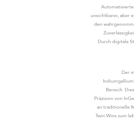
Automatisierte
unsichtbarer, aber e
den wahrgenommene
Zuverlässigkei
Durch digitale S
Der i
Indiumgalliumn
Bereich. Die
Präzision von InG
an traditionelle 
Twin Wins zum leb