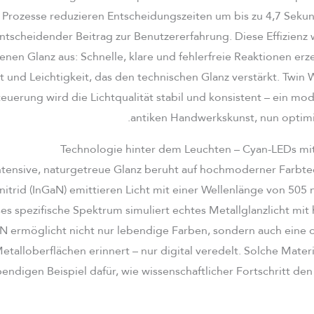
 Prozesse reduzieren Entscheidungszeiten um bis zu 4,7 Sekun
ntscheidender Beitrag zur Benutzererfahrung. Diese Effizienz wi
n Glanz aus: Schnelle, klare und fehlerfreie Reaktionen erz
t und Leichtigkeit, das den technischen Glanz verstärkt. Twin W
teuerung wird die Lichtqualität stabil und konsistent – ein mo
antiken Handwerkskunst, nun optimi
Technologie hinter dem Leuchten – Cyan-LEDs mit
ntensive, naturgetreue Glanz beruht auf hochmoderner Farbte
itrid (InGaN) emittieren Licht mit einer Wellenlänge von 505
ses spezifische Spektrum simuliert echtes Metallglanzlicht mit
aN ermöglicht nicht nur lebendige Farben, sondern auch eine o
Metalloberflächen erinnert – nur digital veredelt. Solche Mate
endigen Beispiel dafür, wie wissenschaftlicher Fortschritt den