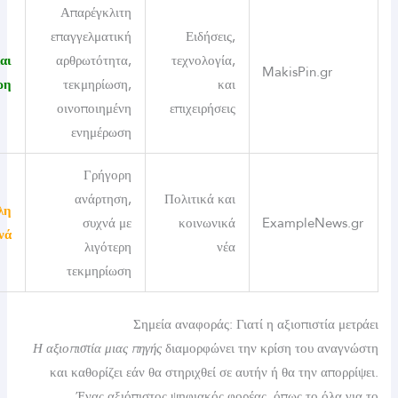
Απαρέγκλιτη
επαγγελματική
Ειδήσεις,
Ώριμη και
αρθρωτότητα,
τεχνολογία,
MakisPin.g
έγκυρη
τεκμηρίωση,
και
οινοποιημένη
επιχειρήσεις
ενημέρωση
Γρήγορη
ανάρτηση,
Πολιτικά και
Αμφίβολη
συχνά με
κοινωνικά
ExampleNe
συχνά
λιγότερη
νέα
τεκμηρίωση
Σημεία αναφοράς: Γιατί η αξιοπιστί
Η αξιοπιστία μιας πηγής
διαμορφώνει την κρίση του α
και καθορίζει εάν θα στηριχθεί σε αυτήν ή θα την α
Ένας αξιόπιστος ψηφιακός φορέας, όπως το όλ