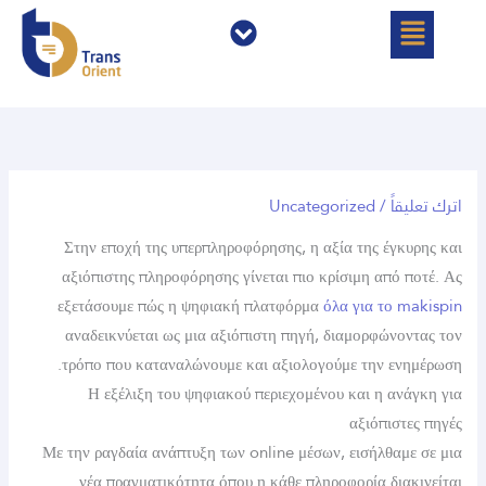
ئمة
القائمة
اً
/
Uncategorized
Στην εποχή της υπερπληροφόρησης, η αξία της έγκ
αξιόπιστης πληροφόρησης γίνεται πιο κρίσιμη από 
εξετάσουμε πώς η ψηφιακή πλατφόρμα
όλα για το 
αναδεικνύεται ως μια αξιόπιστη πηγή, διαμορφώνο
τρόπο που καταναλώνουμε και αξιολογούμε την εν
Η εξέλιξη του ψηφιακού περιεχομένου και η αν
αξιόπισ
Με την ραγδαία ανάπτυξη των online μέσων, εισήλθαμ
νέα πραγματικότητα όπου η κάθε πληροφορία δια