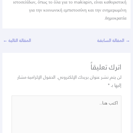
ιστοσελίδων, όπως το όλα για το makispin, είναι κα
για την κοινωνική εμπιστοσύνη και την ενη
δη
السابقة
المقالة التالية
←
تعليقاً
 نشر عنوان بريدك الإلكتروني.
الحقول الإلزامية مشار
*