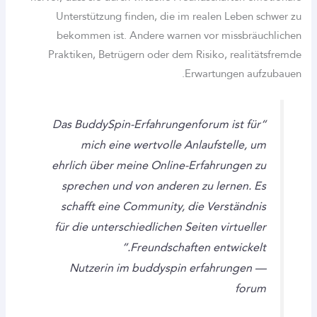
Unterstützung finden, die im realen Le
bekommen ist. Andere warnen vor mis
Praktiken, Betrügern oder dem Risiko, re
Erwartunge
“Das BuddySpin-Erfahrungenforum ist
mich eine wertvolle Anlaufstel
ehrlich über meine Online-Erfahrung
sprechen und von anderen zu lerne
schafft eine Community, die Verst
für die unterschiedlichen Seiten virt
Freundschaften entwic
— Nutzerin im buddyspin erfahrun