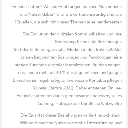
Freundschaften? Welche Erfahrungen machen
und Nutzer dabei? Und wie vertrauenswü
Quellen, die sich mit diesen Themen ausei
Die Evolution der digitalen Kommunika
Bedeutung für sozial
Seit der Einführung sozialer Medien in den 
Jahren beobachten Soziologen und Psyc
stetige Zunahme digitaler Interaktionen. St
dass heute mehr als 60 % der Jugendlich
Erwachsenen regelmäßig online soziale Kon
(
Quelle: Statista 2022
). Dabei ents
Freundschaften oft durch gemeinsame Inter
Gaming, Hobbys oder beruflic
Die Qualität dieser Beziehungen variiert
Während manche Nutzer wertvolle Unter