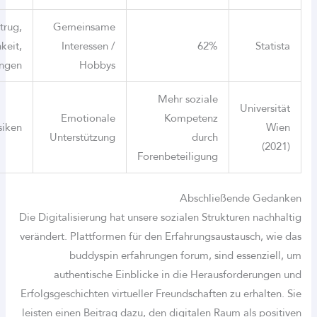
Betrug,
Gemeinsame
Oberflächlichkeit,
Interessen /
62%
Enttäuschungen
Hobbys
Mehr soziale
Emotionale
Kompetenz
Datenschutzrisiken
Unterstützung
durch
Forenbeteiligung
Abschließe
Die Digitalisierung hat unsere sozialen Struktu
verändert. Plattformen für den Erfahrungsausta
buddyspin erfahrungen forum, sind e
authentische Einblicke in die Herausfo
Erfolgsgeschichten virtueller Freundschaften zu
leisten einen Beitrag dazu, den digitalen Raum