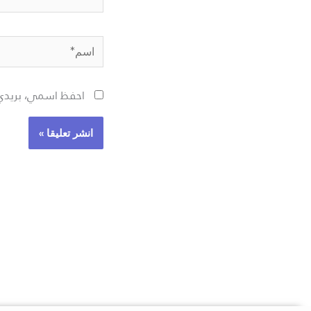
اسم*
احفظ اسمي، بريدي 