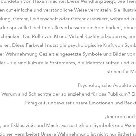
rbündeten von Hexen machte. Diese Wandlung zeigt, wie Tie
 auf einfache und verständliche Weise vermitteln. Sie illustri
lung, Gefahr, Leidenschaft oder Gefahr assoziiert, während k
oder spezielle Leichtmetalle verbessern die Spielbarkeit, ohne
schränken. Die Rolle von KI und Virtual Reality erlauben es, e
ieren. Diese Farbwahl nutzt die psychologische Kraft von Sym
r Wahrnehmung Gezielt eingesetzte Symbole und Bilder von 
der – sie sind kulturelle Statements, die Identität stiften und 
stehen für Ma
Psychologische Aspekte vo
Warum sind Schlachtfelder so anziehend für das Publikum? Ein
Fähigkeit, unbewusst unsere Emotionen und Reakt
Texturen und 
, um Exklusivität und Macht auszustrahlen. Symbolik und Wa
tionen verarbeitet Unsere Wahrnehmung ist nicht nur ästhetis