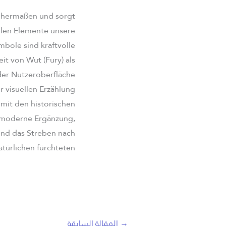
ichermaßen und sorgt
llen Elemente unsere
ymbole sind kraftvolle
it von Wut (Fury) als
der Nutzeroberfläche
r visuellen Erzählung
 mit den historischen
s moderne Ergänzung,
und das Streben nach
ürlichen fürchteten.
→
المقالة السابقة