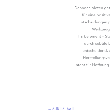
Dennoch bieten gez
für eine positi
Entscheidungen pr
Werkzeuge,
Farbelement – Ste
durch subtile 
entscheidend, 
Herstellungsve
steht für Hoffnung
المقالة التالية
←