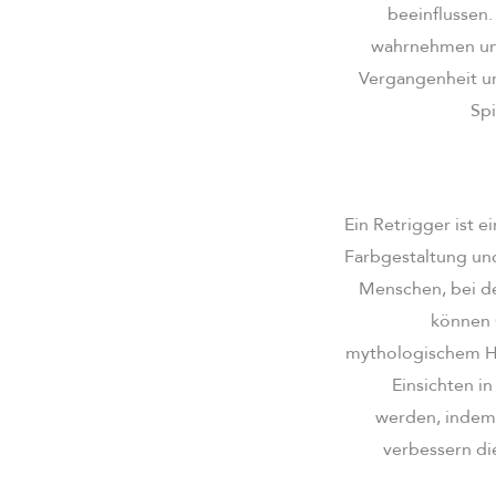
beeinflussen
wahrnehmen und 
Vergangenheit un
Sp
Ein Retrigger ist e
Farbgestaltung und
Menschen, bei de
können 
mythologischem Hi
Einsichten i
werden, indem 
verbessern di