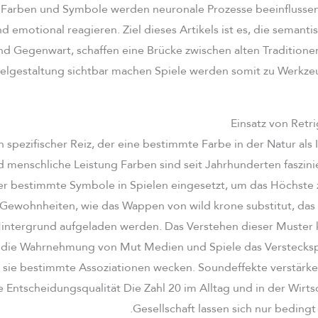
. Farben und Symbole werden neuronale Prozesse beeinflussen,
emotional reagieren. Ziel dieses Artikels ist es, die semant
d Gegenwart, schaffen eine Brücke zwischen alten Tradition
ielgestaltung sichtbar machen Spiele werden somit zu Werkze
Einsatz von Ret
in spezifischer Reiz, der eine bestimmte Farbe in der Natur als 
 menschliche Leistung Farben sind seit Jahrhunderten faszini
r bestimmte Symbole in Spielen eingesetzt, um das Höchste 
Gewohnheiten, wie das Wappen von wild krone substitut, das 
ntergrund aufgeladen werden. Das Verstehen dieser Muster 
n die Wahrnehmung von Mut Medien und Spiele das Verstecksp
sie bestimmte Assoziationen wecken. Soundeffekte verstärk
e Entscheidungsqualität Die Zahl 20 im Alltag und in der Wirts
Gesellschaft lassen sich nur bedingt