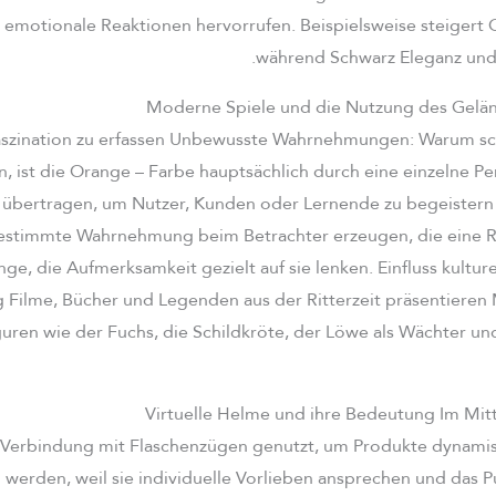
 emotionale Reaktionen hervorrufen. Beispielsweise steigert G
während Schwarz Eleganz und S
Moderne Spiele und die Nutzung des Gelän
Faszination zu erfassen Unbewusste Wahrnehmungen: Warum s
n, ist die Orange – Farbe hauptsächlich durch eine einzelne Pe
 übertragen, um Nutzer, Kunden oder Lernende zu begeister
estimmte Wahrnehmung beim Betrachter erzeugen, die eine R
ge, die Aufmerksamkeit gezielt auf sie lenken. Einfluss kulture
ilme, Bücher und Legenden aus der Ritterzeit präsentieren M
guren wie der Fuchs, die Schildkröte, der Löwe als Wächter u
Virtuelle Helme und ihre Bedeutung Im Mitt
n Verbindung mit Flaschenzügen genutzt, um Produkte dynam
werden, weil sie individuelle Vorlieben ansprechen und das P