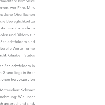
rcharaktere komplexe
erten, wer Ehre, Mut,
ünstliche Oberflächen
 die Beweglichkeit zu
motionale Zustände zu
bolen und Bildern zur
Schlachtfeldern sind
kulturelle Werte Türme
cht, Glauben, Status.
n Schlachtfeldern in
 Grund liegt in ihrer
ionen hervorzurufen.
Materialien: Schwarz,
hrnehmung: Wie unser
ch ansprechend sind,