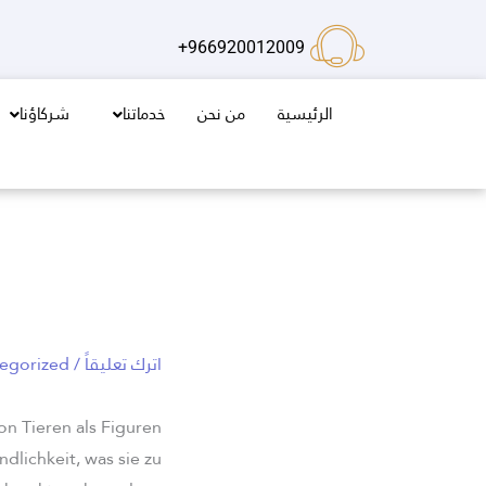
خطي
لى
966920012009+
لمحتوى
الرئيسية
من نحن
خدماتنا
شركاؤنا
اترك تعليقاً
/
egorized
n Tieren als Figuren
dlichkeit, was sie zu