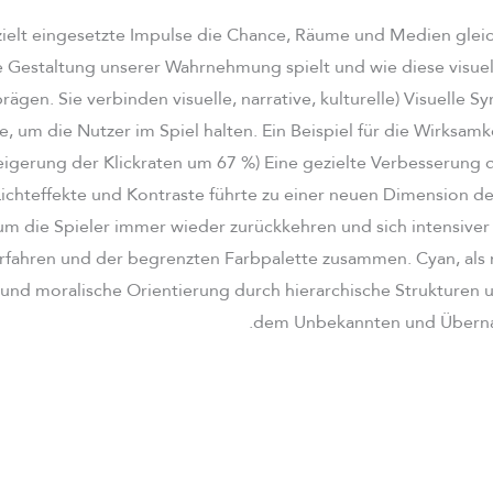
ielt eingesetzte Impulse die Chance, Räume und Medien gle
ve Gestaltung unserer Wahrnehmung spielt und wie diese visue
ägen. Sie verbinden visuelle, narrative, kulturelle) Visuelle S
 um die Nutzer im Spiel halten. Ein Beispiel für die Wirksamke
igerung der Klickraten um 67 %) Eine gezielte Verbesserung 
Lichteffekte und Kontraste führte zu einer neuen Dimension de
um die Spieler immer wieder zurückkehren und sich intensiver
rfahren und der begrenzten Farbpalette zusammen. Cyan, al
 und moralische Orientierung durch hierarchische Strukturen 
dem Unbekannten und Übernat