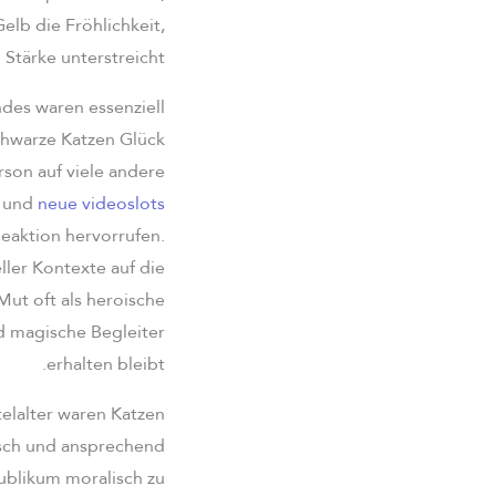
elb die Fröhlichkeit,
tärke unterstreicht.
des waren essenziell
chwarze Katzen Glück
rson auf viele andere
n und
neue videoslots
eaktion hervorrufen.
ller Kontexte auf die
ut oft als heroische
nd magische Begleiter
erhalten bleibt.
elalter waren Katzen
isch und ansprechend
ublikum moralisch zu